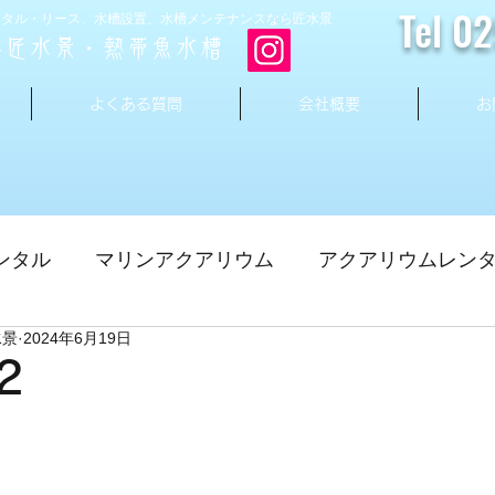
Tel 0
ンタル・リース、水槽設置、水槽メンテナンスなら匠水景
ル匠水景・熱帯魚水槽
よくある質問
会社概要
お
ンタル
マリンアクアリウム
アクアリウムレン
水景
2024年6月19日
水槽メンテナンス
アクアリウム
熱帯魚
2
ウム
水槽設置
イベント
小型水槽
水槽