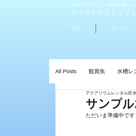
新潟でアクアリウム・熱帯魚水槽のレ
アクアリウムレンタ
TOP
サービス
All Posts
観賞魚
水槽レ
アクアリウムレンタル匠
水槽
匠水景
熱帯魚
サンプル
ただいま準備中です
アクアリウム
アクアリ