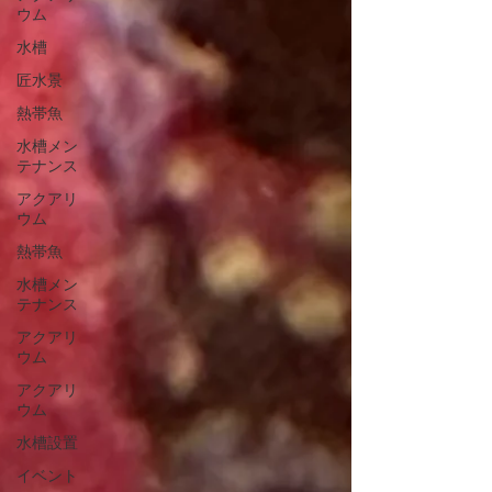
ウム
水槽
匠水景
熱帯魚
水槽メン
テナンス
アクアリ
ウム
熱帯魚
水槽メン
テナンス
アクアリ
ウム
アクアリ
ウム
水槽設置
イベント