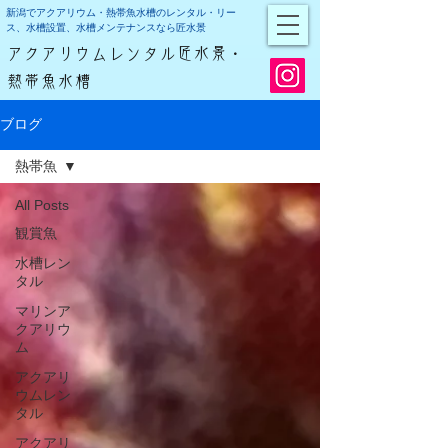
新潟でアクアリウム・熱帯魚水槽のレンタル・リー
ス、水槽設置、水槽メンテナンスなら匠水景
アクアリウムレンタル匠水景・
熱帯魚水槽
ブログ
熱帯魚
All Posts
観賞魚
水槽レン
タル
マリンア
クアリウ
ム
アクアリ
ウムレン
タル
アクアリ